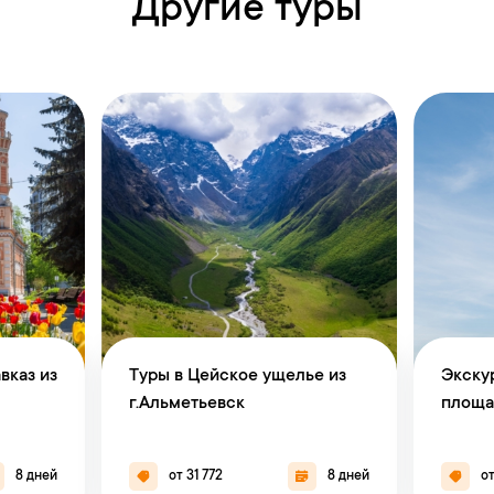
Другие туры
вказ из
Туры в Цейское ущелье из
Экску
г.Альметьевск
площа
8 дней
от 31 772
8 дней
от