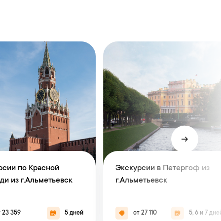
рсии по Красной
Экскурсии в Петергоф из
ди из г.Альметьевск
г.Альметьевск
 23 359
5 дней
от 27 110
5, 6 и 7 дне