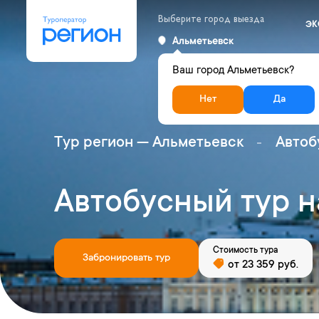
Выберите город выезда
ЭК
Альметьевск
Ваш город Альметьевск?
Нет
Да
Тур регион — Альметьевск
Автоб
Автобусный тур н
Стоимость тура
Забронировать тур
от 23 359 руб.