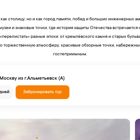
как столицу, но и как город памяти, побед и больших инженерных а
узеи и знаковые точки, где история защиты Отечества встречается
 «перелистать» разные эпохи: от кремлёвского камня и старых буль
ро торжественную атмосферу, красивые обзорные точки, набережные
гостеприимным.
Москву из г.Альметьевск (А)
 дней
Забронировать тур