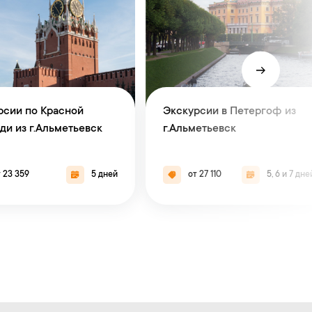
рсии по Красной
Экскурсии в Петергоф из
ди из г.Альметьевск
г.Альметьевск
 23 359
5 дней
от 27 110
5, 6 и 7 дне