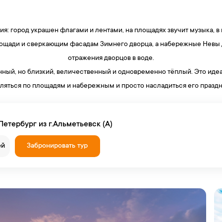
я: город украшен флагами и лентами, на площадях звучит музыка, 
лощади и сверкающим фасадам Зимнего дворца, а набережные Невы д
отражения дворцов в воде.
ный, но близкий, величественный и одновременно тёплый. Это идеа
ляться по площадям и набережным и просто насладиться его празд
етербург из г.Альметьевск (А)
ей
Забронировать тур