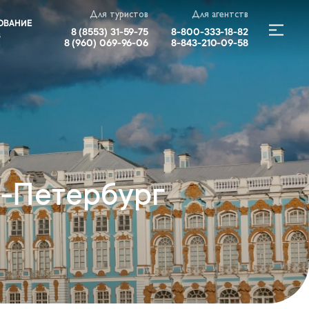
Для туристов
Для агентств
ОВАНИЕ
8 (8553) 31-59-75
8-800-333-18-82
В
8 (960) 069-96-06
8-843-210-09-58
т-Петербург