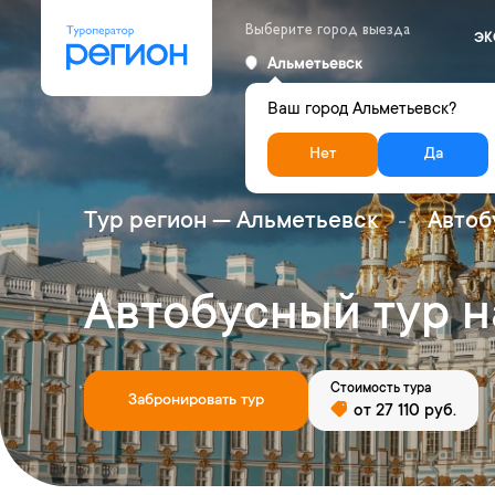
Выберите город выезда
ЭК
Альметьевск
Ваш город Альметьевск?
Нет
Да
Тур регион — Альметьевск
Автоб
Автобусный тур н
Стоимость тура
Забронировать тур
от 27 110 руб.