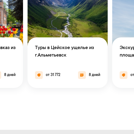
вказ из
Туры в Цейское ущелье из
Экску
г.Альметьевск
площа
8 дней
от 31 772
8 дней
от