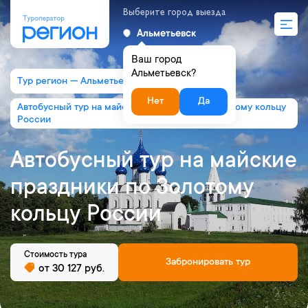
Выберите город выезда
Альметьевск
Ваш город
Альметьевск?
Тур регион — Альметьевск
Нет
Да
Автобусный тур на майские праздники по Золотому кольцу
России
Автобусный тур на майские
праздники по Золотому
кольцу России
Стоимость тура
Забронировать тур
от 30 127 руб.