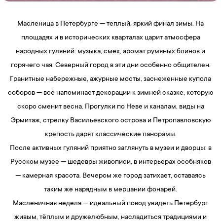
Масленица в Петербурге — тёплый, яркий финал зимы. На
площадях и в исторических кварталах царит атмосфера
народных гуляний: музыка, смех, аромат румяных блинов и
горячего чая. Северный город в эти дни особенно общителен.
Гранитные набережные, ажурные мосты, заснеженные купола
соборов — всё напоминает декорации к зимней сказке, которую
скоро сменит весна. Прогулки по Неве и каналам, виды на
Эрмитаж, стрелку Васильевского острова и Петропавловскую
крепость дарят классические панорамы.
После активных гуляний приятно заглянуть в музеи и дворцы: в
Русском музее — шедевры живописи, в интерьерах особняков
— камерная красота. Вечером же город затихает, оставаясь
таким же нарядным в мерцании фонарей.
Масленичная неделя — идеальный повод увидеть Петербург
живым, тёплым и дружелюбным, насладиться традициями и