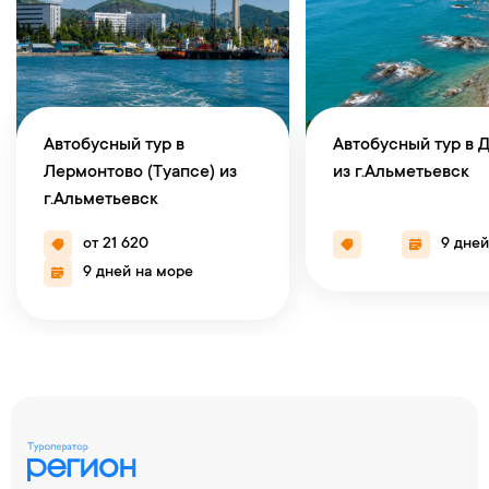
Автобусный тур в
Автобусный тур в 
Лермонтово (Туапсе) из
из г.Альметьевск
г.Альметьевск
от 21 620
9 дней
9 дней на море